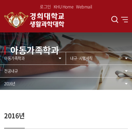
로그인
KHU Home
Webmail
아동가족학과
아동가족학과
내규·시행세칙
전공내규
2016년
2016년