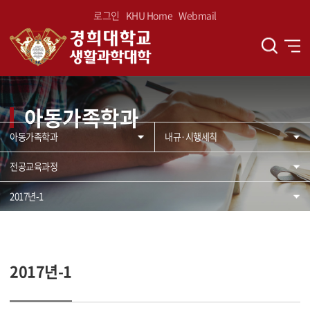
로그인
KHU Home
Webmail
아동가족학과
아동가족학과
내규·시행세칙
전공교육과정
2017년-1
2017년-1