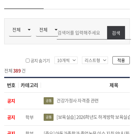
검색
적용
공지 숨기기
전체
389
건
번호
카테고리
제목
 공지사항(아가) 목록
건강가정사 자격증 관련
공지
공통
[보육실습] 2026학년도 하계방학 보육실습 신청
공지
학부
공통
공지
학부
[중요] 아동가족학과 졸업논문 이수 지침 안내 (필독) (20