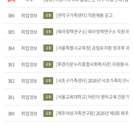
[관악구가족센터] 직원채용 공고
386
취업정보
공통
[육아정책연구소] 육아정책연구소 직원 채용
385
취업정보
공통
[서울특별시교육청] 공립유치원 방과후 과정(에듀
384
취업정보
공통
[휘경이문누리종합사회복지관] 자원봉사자 
383
취업정보
공통
[서초구가족센터] 2026년 서초가족피크닉
382
취업정보
공통
[서울교육대학교] 어린이 영어교육 전문가과정(
381
취업정보
공통
[제주여성가족연구원] 2026년 제5회 제주여성가
380
취업정보
공통