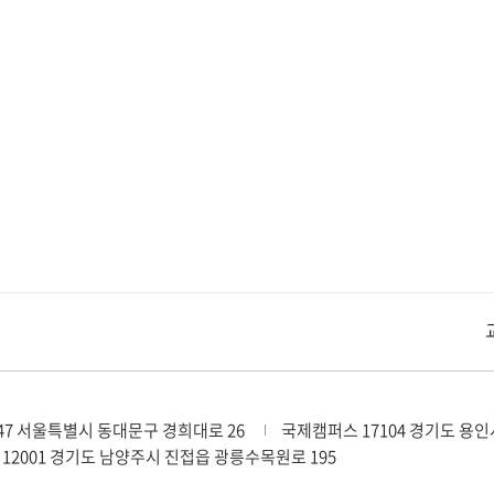
교내주요사이트
경희대학교 관련기관
47 서울특별시 동대문구 경희대로 26
국제캠퍼스 17104 경기도 용인
12001 경기도 남양주시 진접읍 광릉수목원로 195