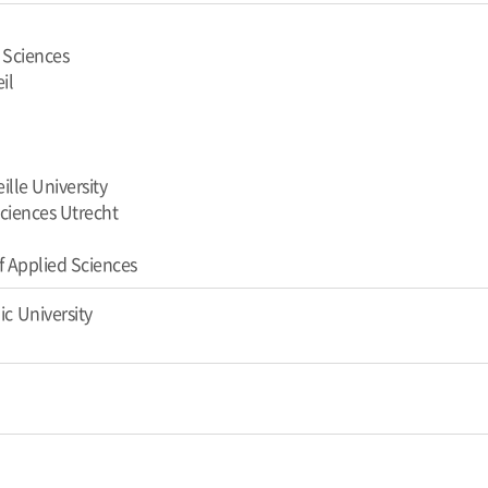
 Sciences
il
ille University
Sciences Utrecht
f Applied Sciences
c University