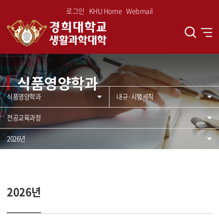
로그인
KHU Home
Webmail
식품영양학과
식품영양학과
내규·시행세칙
전공교육과정
2026년
2026년