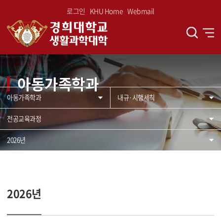
로그인
KHU Home
Webmail
아동가족학과
아동가족학과
내규·시행세칙
전공교육과정
2026년
2026년